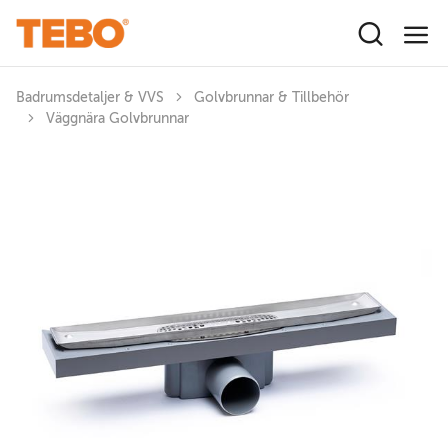
Hoppa till huvudinnehåll
Badrumsdetaljer & VVS
Golvbrunnar & Tillbehör
Väggnära Golvbrunnar