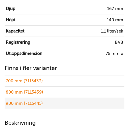
Djup
167 mm
Höjd
140 mm
Kapacitet
1,1 liter/sek
Registrering
BVB
Utloppsdimension
75 mm ø
Finns i fler varianter
700 mm (7115433)
800 mm (7115439)
900 mm (7115445)
Beskrivning