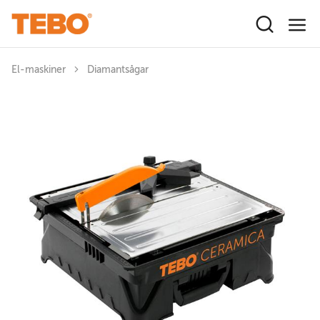
Hoppa till huvudinnehåll
El-maskiner
Diamantsågar