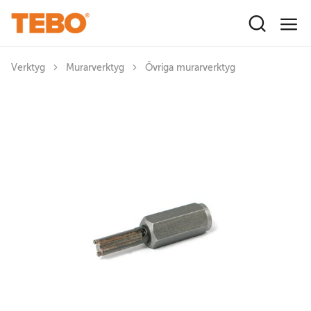
Hoppa till huvudinnehåll
Verktyg
Murarverktyg
Övriga murarverktyg