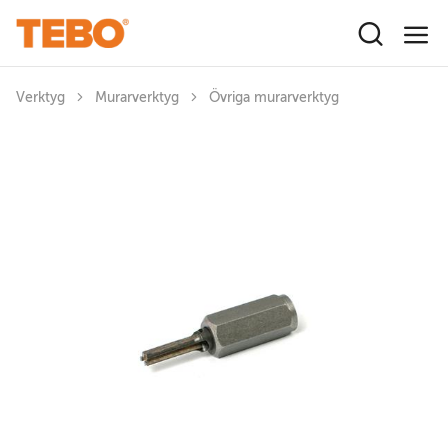
Hoppa till huvudinnehåll
Verktyg
Murarverktyg
Övriga murarverktyg