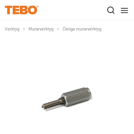
Hoppa till huvudinnehåll
Verktyg
Murarverktyg
Övriga murarverktyg