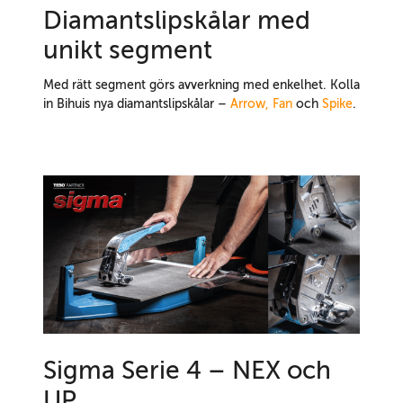
Diamantslipskålar med
unikt segment
Med rätt segment görs avverkning med enkelhet. Kolla
in Bihuis nya diamantslipskålar –
Arrow
,
Fan
och
Spike
.
Sigma Serie 4 – NEX och
UP