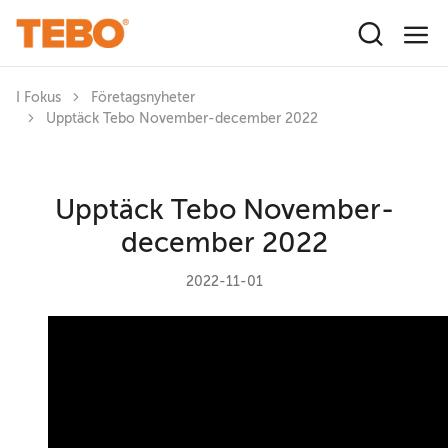
Hoppa till huvudinnehåll
I Fokus
Företagsnyheter
Upptäck Tebo November-december 2022
Upptäck Tebo November-
december 2022
2022-11-01