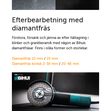
Efterbearbetning med
diamantfräs
Förstora, försänk och jämna av efter håltagning i
klinker och granitkeramik med någon av Bihuis
diamantfräsar. Finns i olika former och storlekar.
Diamantfräs 10 mm
/
20 mm
Diamantfräs konisk 2-38 mm
/
20-48 mm